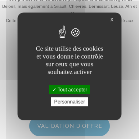
Beloeil, mais également à Sirault, Chièvres, Bernissart, Leuze, Ath et
jusque Mons.
X
Cette proximité permet d’assurer un service réactif et adapté aux
besoins des habitants du Hainaut.
Ce site utilise des cookies
et vous donne le contrôle
sur ceux que vous
DEMANDE D'OFFRE
souhaitez activer
Tout accepter
Personnaliser
VALIDATION D'OFFRE