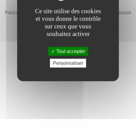
Ce site utilise des cookies
Peut-être a-t-elle été déplacée ou n'existe plus, allez savoir
et vous donne le contrôle
!
sur ceux que vous
souhaitez activer
Retourner sur la page d'accueil
Tout accepter
Retournez sur la page précédente
Personnaliser