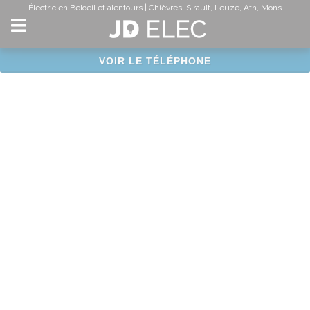
Panneau de gestion des cookies
Électricien Beloeil et alentours | Chièvres, Sirault, Leuze, Ath, Mons
VOIR LE TÉLÉPHONE