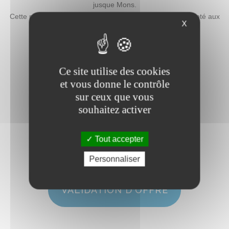
jusque Mons.
Cette proximité permet d’assurer un service réactif et adapté aux
X
besoins des habitants du Hainaut.
Ce site utilise des cookies
et vous donne le contrôle
sur ceux que vous
DEMANDE D'OFFRE
souhaitez activer
Tout accepter
Personnaliser
VALIDATION D'OFFRE