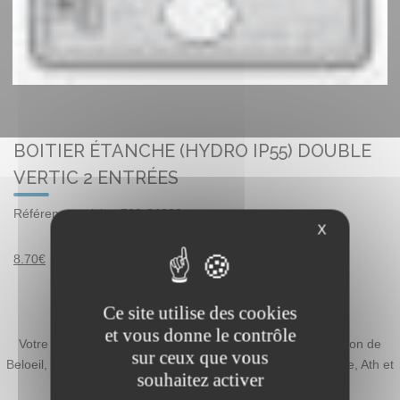
BOITIER ÉTANCHE (HYDRO IP55) DOUBLE
VERTIC 2 ENTRÉES
Référence article :
700-84202
X
8.70€
Ce site utilise des cookies
JD Elec
– Zone d’intervention
et vous donne le contrôle
Votre professionnel se déplace principalement dans la région de
sur ceux que vous
Beloeil, mais également à Sirault, Chièvres, Bernissart, Leuze, Ath et
souhaitez activer
jusque Mons.