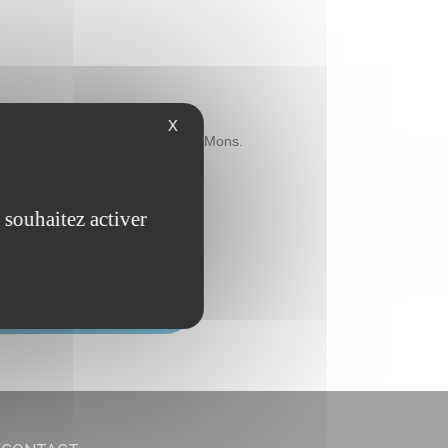
X
 Bernissart, Leuze, Ath et jusque Mons.
nts du Hainaut.
 souhaitez activer
IDATION D'OFFRE